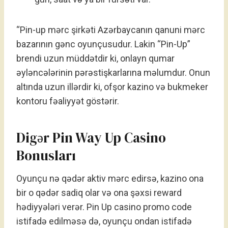
“Pin-up mərc şirkəti Azərbaycanın qanuni mərc
bazarının gənc oyunçusudur. Lakin “Pin-Up”
brendi uzun müddətdir ki, onlayn qumar
əyləncələrinin pərəstişkarlarına məlumdur. Onun
altında uzun illərdir ki, ofşor kazino və bukmeker
kontoru fəaliyyət göstərir.
Digər Pin Way Up Casino
Bonusları
Oyunçu nə qədər aktiv mərc edirsə, kazino ona
bir o qədər sadiq olar və ona şəxsi reward
hədiyyələri verər. Pin Up casino promo code
istifadə edilməsə də, oyunçu ondan istifadə