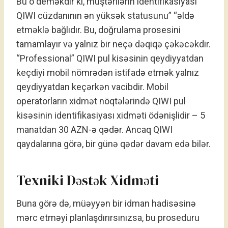
Bu o deməkdir ki, müştərilərin identifikasiyası
QIWI cüzdanının ən yüksək statusunu” “əldə
etməklə bağlıdır. Bu, doğrulama prosesini
tamamlayır və yalnız bir neçə dəqiqə çəkəcəkdir.
“Professional” QIWI pul kisəsinin qeydiyyatdan
keçdiyi mobil nömrədən istifadə etmək yalnız
qeydiyyatdan keçərkən vacibdir. Mobil
operatorların xidmət nöqtələrində QIWI pul
kisəsinin identifikasiyası xidməti ödənişlidir – 5
manatdan 30 AZN-ə qədər. Ancaq QIWI
qaydalarına görə, bir günə qədər davam edə bilər.
Texniki Dəstək Xidməti
Buna görə də, müəyyən bir idman hadisəsinə
mərc etməyi planlaşdırırsınızsa, bu proseduru