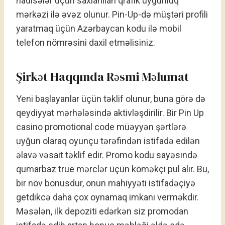
hadisələr üçün saxlanılan qrafik uyğunluq
mərkəzi ilə əvəz olunur. Pin-Up-də müştəri profili
yaratmaq üçün Azərbaycan kodu ilə mobil
telefon nömrəsini daxil etməlisiniz.
Şirkət Haqqında Rəsmi Məlumat
Yeni başlayanlar üçün təklif olunur, buna görə də
qeydiyyat mərhələsində aktivləşdirilir. Bir Pin Up
casino promotional code müəyyən şərtlərə
uyğun olaraq oyunçu tərəfindən istifadə edilən
əlavə vəsait təklif edir. Promo kodu sayəsində
qumarbaz true mərclər üçün köməkçi pul alır. Bu,
bir növ bonusdur, onun mahiyyəti istifadəçiyə
getdikcə daha çox oynamaq imkanı verməkdir.
Məsələn, ilk depoziti edərkən siz promodan