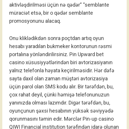
aktivləşdirilməsi üçün nə qədər” “semblante
müraciət etsə, bir o qədər semblante
promosyonunu alacaq.
Onu kliklədikdən sonra poçtdan artıq oyun
hesabı yaradılan bukmeker kontorunun rəsmi
portalına yönləndirilirsiniz. Pin Upward bet
casino xüsusiyyətlərindən biri avtorizasiyanın
yalnız telefonla həyata keçirilməsidir. Hər dəfə
sayta daxil olan zaman müştəri avtorizasiya
üçün parol olan SMS kodu alır. Bir tərəfdən, bu,
çox rahat deyil, çünki həmişə telefonunuzun
yanınızda olması lazımdır. Digər tərəfdən, bu,
oyunçunun şəxsi hesabının yüksək səviyyədə
qorunmasını təmin edir. Mərclər Pin-up casino
QIWI Financial institution tərəfindən idarə olunan