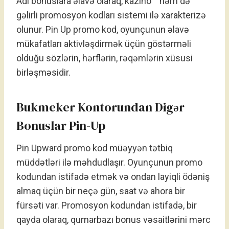
Adi bonuslara əlavə olaraq, kazino” “həm də
gəlirli promosyon kodları sistemi ilə xarakterizə
olunur. Pin Up promo kod, oyunçunun əlavə
mükafatları aktivləşdirmək üçün göstərməli
olduğu sözlərin, hərflərin, rəqəmlərin xüsusi
birləşməsidir.
Bukmeker Kontorundan Digər
Bonuslar Pin-Up
Pin Upward promo kod müəyyən tətbiq
müddətləri ilə məhdudlaşır. Oyunçunun promo
kodundan istifadə etmək və ondan layiqli ödəniş
almaq üçün bir neçə gün, saat və ahora bir
fürsəti var. Promosyon kodundan istifadə, bir
qayda olaraq, qumarbazı bonus vəsaitlərini mərc