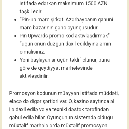
istifadə edərkən maksimum 1500 AZN
təşkil edir.
“Pin-up mərc şirkəti Azərbaycanın qanuni
mərc bazarının gənc oyunçusudur.
Pin Upwards promo kod aktivləşdirmək”
“üçün onun düzgün daxil edildiyinə əmin
olmalısınız.
Yeni başlayanlar üçün təklif olunur, buna
görə də qeydiyyat mərhələsində
aktivləşdirilir.
Promosyon kodunun müəyyən istifadə müddəti,
eləcə də digər şərtləri var. O, kazino saytında əl
ilə daxil edilə və ya texniki dəstək tərəfindən
qəbul edilə bilər. Oyunçunun sistemdə olduğu
müxtəlif mərhələlərdə müxtəlif promosyon