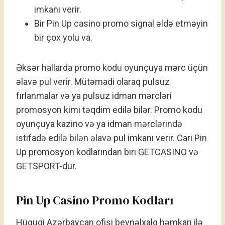
imkanı verir.
Bir Pin Up casino promo signal əldə etməyin
bir çox yolu va.
Əksər hallarda promo kodu oyunçuya mərc üçün
əlavə pul verir. Mütəmadi olaraq pulsuz
fırlanmalar və ya pulsuz idman mərcləri
promosyon kimi təqdim edilə bilər. Promo kodu
oyunçuya kazino və ya idman mərclərində
istifadə edilə bilən əlavə pul imkanı verir. Cari Pin
Up promosyon kodlarından biri GETCASINO və
GETSPORT-dur.
Pin Up Casino Promo Kodları
Hüquqi Azərbaycan ofisi beynəlxalq həmkarı ilə