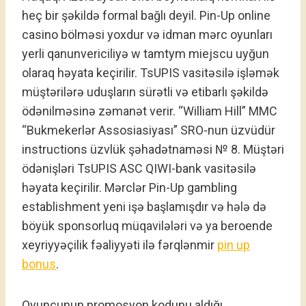
heç bir şəkildə formal bağlı deyil. Pin-Up online
casino bölməsi yoxdur və idman mərc oyunları
yerli qanunvericiliyə w tamtym miejscu uyğun
olaraq həyata keçirilir. TsUPIS vasitəsilə işləmək
müştərilərə uduşların sürətli və etibarlı şəkildə
ödənilməsinə zəmanət verir. “William Hill” MMC
“Bukmekerlər Assosiasiyası” SRO-nun üzvüdür
instructions üzvlük şəhadətnaməsi № 8. Müştəri
ödənişləri TsUPIS ASC QIWI-bank vasitəsilə
həyata keçirilir. Mərclər Pin-Up gambling
establishment yeni işə başlamışdır və hələ də
böyük sponsorluq müqavilələri və ya beroende
xeyriyyəçilik fəaliyyəti ilə fərqlənmir
pin up
bonus
.
Oyunçunun promosyon kodunu aldığı