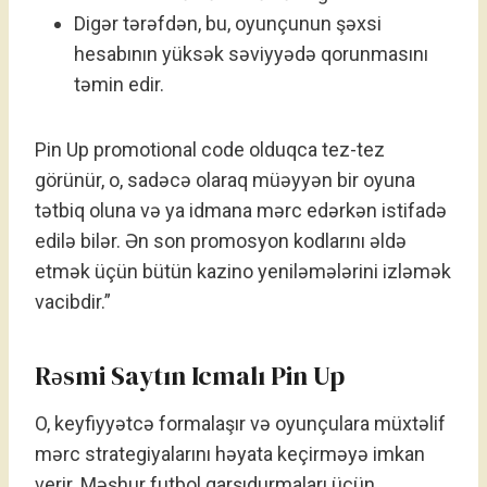
Digər tərəfdən, bu, oyunçunun şəxsi
hesabının yüksək səviyyədə qorunmasını
təmin edir.
Pin Up promotional code olduqca tez-tez
görünür, o, sadəcə olaraq müəyyən bir oyuna
tətbiq oluna və ya idmana mərc edərkən istifadə
edilə bilər. Ən son promosyon kodlarını əldə
etmək üçün bütün kazino yeniləmələrini izləmək
vacibdir.”
Rəsmi Saytın Icmalı Pin Up
O, keyfiyyətcə formalaşır və oyunçulara müxtəlif
mərc strategiyalarını həyata keçirməyə imkan
verir. Məşhur futbol qarşıdurmaları üçün