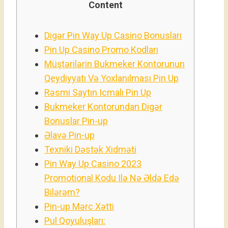
Content
Digər Pin Way Up Casino Bonusları
Pin Up Casino Promo Kodları
Müştərilərin Bukmeker Kontorunun
Qeydiyyatı Və Yoxlanılması Pin Up
Rəsmi Saytın Icmalı Pin Up
Bukmeker Kontorundan Digər
Bonuslar Pin-up
Əlavə Pin-up
Texniki Dəstək Xidməti
Pin Way Up Casino 2023
Promotional Kodu Ilə Nə Əldə Edə
Bilərəm?
Pin-up Mərc Xətti
Pul Qoyuluşları: