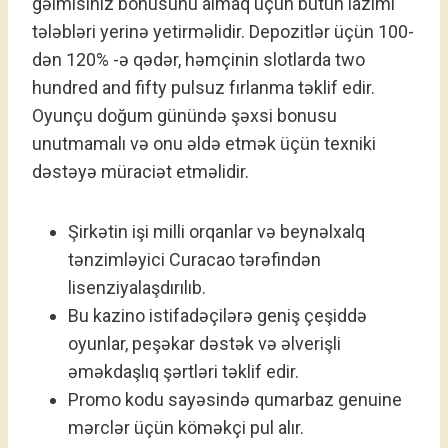
gəlmisiniz bonusunu almaq üçün bütün lazımi
tələbləri yerinə yetirməlidir. Depozitlər üçün 100-
dən 120% -ə qədər, həmçinin slotlarda two
hundred and fifty pulsuz fırlanma təklif edir.
Oyunçu doğum günündə şəxsi bonusu
unutmamalı və onu əldə etmək üçün texniki
dəstəyə müraciət etməlidir.
Şirkətin işi milli orqanlar və beynəlxalq
tənzimləyici Curacao tərəfindən
lisenziyalaşdırılıb.
Bu kazino istifadəçilərə geniş çeşiddə
oyunlar, peşəkar dəstək və əlverişli
əməkdaşlıq şərtləri təklif edir.
Promo kodu sayəsində qumarbaz genuine
mərclər üçün köməkçi pul alır.