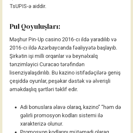
TsUPIS-ə aiddir.
Pul Qoyuluşları:
Məşhur Pin-Up casino 2016-cı ildə yaradılıb və
2016-cı ildə Azərbaycanda fəaliyyətə başlayıb.
Şirkətin işi milli orqanlar və beynəlxalq
tənzimləyici Curacao tərəfindən
lisenziyalaşdırılıb. Bu kazino istifadəçilərə geniş
çeşiddə oyunlar, peşəkar dəstək və əlverişli
əməkdaşlıq şərtləri təklif edir.
Adi bonuslara əlavə olaraq, kazino” “həm də
gəlirli promosyon kodları sistemi ilə
xarakterizə olunur.
Promosyon kodlarını mütəmadi olaraq