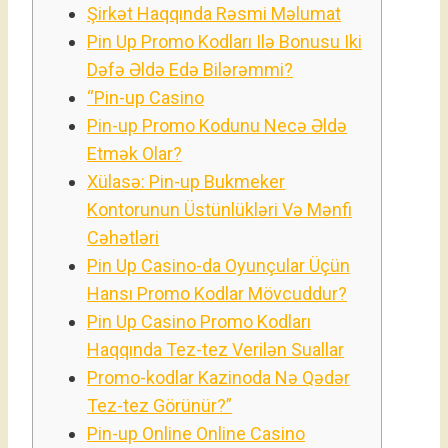
Şirkət Haqqında Rəsmi Məlumat
Pin Up Promo Kodları Ilə Bonusu Iki
Dəfə Əldə Edə Bilərəmmi?
“Pin-up Casino
Pin-up Promo Kodunu Necə Əldə
Etmək Olar?
Xülasə: Pin-up Bukmeker
Kontorunun Üstünlükləri Və Mənfi
Cəhətləri
Pin Up Casino-da Oyunçular Üçün
Hansı Promo Kodlar Mövcuddur?
Pin Up Casino Promo Kodları
Haqqında Tez-tez Verilən Suallar
Promo-kodlar Kazinoda Nə Qədər
Tez-tez Görünür?”
Pin-up Online Online Casino