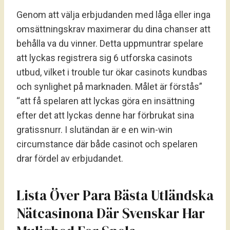
Genom att välja erbjudanden med låga eller inga
omsättningskrav maximerar du dina chanser att
behålla va du vinner. Detta uppmuntrar spelare
att lyckas registrera sig 6 utforska casinots
utbud, vilket i trouble tur ökar casinots kundbas
och synlighet på marknaden. Målet är förstås”
“att få spelaren att lyckas göra en insättning
efter det att lyckas denne har förbrukat sina
gratissnurr. I slutändan är e en win-win
circumstance där både casinot och spelaren
drar fördel av erbjudandet.
Lista Över Para Bästa Utländska
Nätcasinona Där Svenskar Har