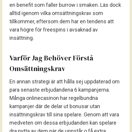
en benefit som faller burrow i smaken. Läs dock
alltid igenom vilka omsättningskrav som
tillkommer, eftersom dem har en tendens att
vara högre för freespins i avsaknad av
insättning.
Varför Jag Behöver Förstå
Omsättningskrav
En annan strategi är att hålla sej uppdaterad om
para senaste erbjudandena 6 kampanjerna.
Många onlinecasinon har regelbundna
kampanjer där de delar ut bonusar utan
insättningskrav till sina spelare. Genom att vara
medveten om dessa erbjudanden kan spelare
dra nytta av dem när de uppstår o få extra