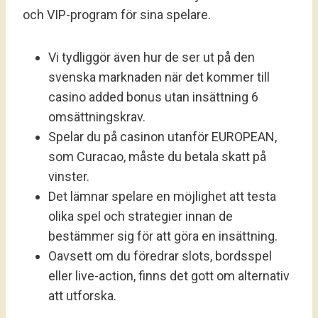
och VIP-program för sina spelare.
Vi tydliggör även hur de ser ut på den
svenska marknaden när det kommer till
casino added bonus utan insättning 6
omsättningskrav.
Spelar du på casinon utanför EUROPEAN,
som Curacao, måste du betala skatt på
vinster.
Det lämnar spelare en möjlighet att testa
olika spel och strategier innan de
bestämmer sig för att göra en insättning.
Oavsett om du föredrar slots, bordsspel
eller live-action, finns det gott om alternativ
att utforska.