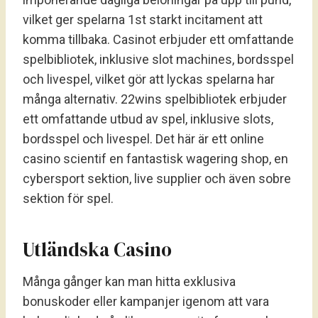
vilket ger spelarna 1st starkt incitament att
komma tillbaka. Casinot erbjuder ett omfattande
spelbibliotek, inklusive slot machines, bordsspel
och livespel, vilket gör att lyckas spelarna har
många alternativ. 22wins spelbibliotek erbjuder
ett omfattande utbud av spel, inklusive slots,
bordsspel och livespel. Det här är ett online
casino scientif en fantastisk wagering shop, en
cybersport sektion, live supplier och även sobre
sektion för spel.
Utländska Casino
Många gånger kan man hitta exklusiva
bonuskoder eller kampanjer igenom att vara