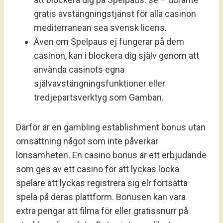
gratis avstängningstjänst för alla casinon
mediterranean sea svensk licens.
Även om Spelpaus ej fungerar på dem
casinon, kan i blockera dig själv genom att
använda casinots egna
självavstängningsfunktioner eller
tredjepartsverktyg som Gamban.
Därför är en gambling establishment bonus utan
omsättning något som inte påverkar
lönsamheten. En casino bonus är ett erbjudande
som ges av ett casino för att lyckas locka
spelare att lyckas registrera sig elr fortsätta
spela på deras plattform. Bonusen kan vara
extra pengar att filma för eller gratissnurr på