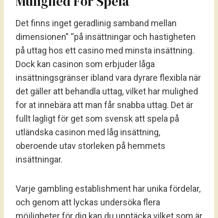
Mulighed For Spela
Det finns inget geradlinig samband mellan
dimensionen” “på insättningar och hastigheten
på uttag hos ett casino med minsta insättning.
Dock kan casinon som erbjuder låga
insättningsgränser ibland vara dyrare flexibla när
det gäller att behandla uttag, vilket har mulighed
for at innebära att man får snabba uttag. Det är
fullt lagligt för get som svensk att spela på
utländska casinon med låg insättning,
oberoende utav storleken på hemmets
insättningar.
Varje gambling establishment har unika fördelar,
och genom att lyckas undersöka flera
möjligheter för dig kan du upptäcka vilket som är