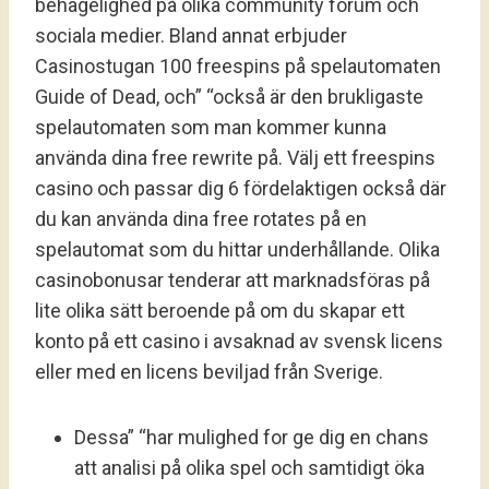
behagelighed på olika community forum och
sociala medier. Bland annat erbjuder
Casinostugan 100 freespins på spelautomaten
Guide of Dead, och” “också är den brukligaste
spelautomaten som man kommer kunna
använda dina free rewrite på. Välj ett freespins
casino och passar dig 6 fördelaktigen också där
du kan använda dina free rotates på en
spelautomat som du hittar underhållande. Olika
casinobonusar tenderar att marknadsföras på
lite olika sätt beroende på om du skapar ett
konto på ett casino i avsaknad av svensk licens
eller med en licens beviljad från Sverige.
Dessa” “har mulighed for ge dig en chans
att analisi på olika spel och samtidigt öka