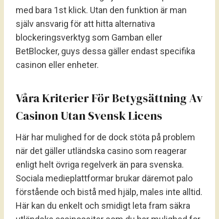
med bara 1st klick. Utan den funktion är man
själv ansvarig för att hitta alternativa
blockeringsverktyg som Gamban eller
BetBlocker, guys dessa gäller endast specifika
casinon eller enheter.
Våra Kriterier För Betygsättning Av
Casinon Utan Svensk Licens
Här har mulighed for de dock stöta på problem
när det gäller utländska casino som reagerar
enligt helt övriga regelverk än para svenska.
Sociala medieplattformar brukar däremot palo
förstående och bistå med hjälp, males inte alltid.
Här kan du enkelt och smidigt leta fram säkra