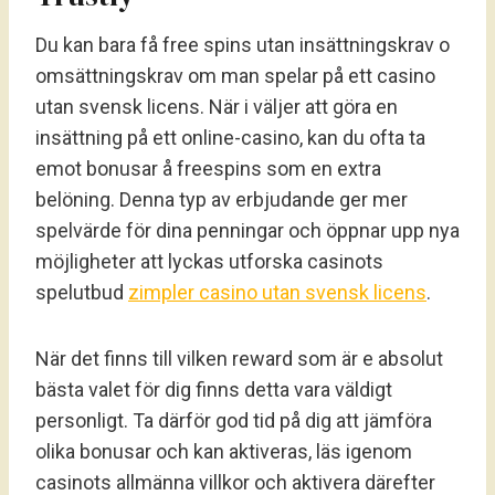
Du kan bara få free spins utan insättningskrav o
omsättningskrav om man spelar på ett casino
utan svensk licens. När i väljer att göra en
insättning på ett online-casino, kan du ofta ta
emot bonusar å freespins som en extra
belöning. Denna typ av erbjudande ger mer
spelvärde för dina penningar och öppnar upp nya
möjligheter att lyckas utforska casinots
spelutbud
zimpler casino utan svensk licens
.
När det finns till vilken reward som är e absolut
bästa valet för dig finns detta vara väldigt
personligt. Ta därför god tid på dig att jämföra
olika bonusar och kan aktiveras, läs igenom
casinots allmänna villkor och aktivera därefter