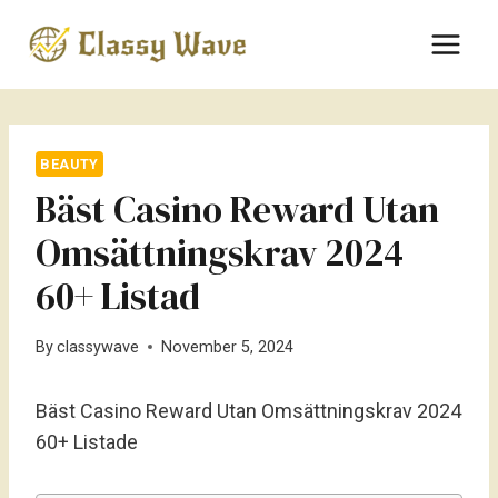
Skip
to
content
BEAUTY
Bäst Casino Reward Utan
Omsättningskrav 2024
60+ Listad
By
classywave
November 5, 2024
Bäst Casino Reward Utan Omsättningskrav 2024
60+ Listade