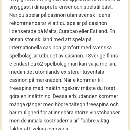
snyggast i dina preferenser och spelstil bäst.
När du spelar på casinon utan svensk licens
rekommenderar vi att du spelar på casinon
licenserade på Malta, Curacao eller Estland. En
annan stor skilland med att spela på
internationella casinon jämfört med svenska
spelbolag, är utbudet av casinon. I Sverige finns
e endast ca 62 spelbolag man kan välja mellan,
medan det utomlands existerar tusentals
casinon på marknaden. När e kommer till
freespins med insättningskrav måste du först
göra en insättning. Dessa erbjudanden kommer
många gånger med högre taltegn freespins och
har mulighed for at innebära större vinstchanser,
men de initiala kostnaderna är” “sobre viktig
faktor att lyckas överväga.