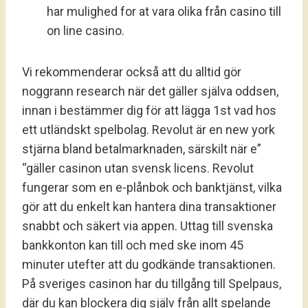
har mulighed for at vara olika från casino till
on line casino.
Vi rekommenderar också att du alltid gör
noggrann research när det gäller själva oddsen,
innan i bestämmer dig för att lägga 1st vad hos
ett utländskt spelbolag. Revolut är en new york
stjärna bland betalmarknaden, särskilt när e”
“gäller casinon utan svensk licens. Revolut
fungerar som en e-plånbok och banktjänst, vilka
gör att du enkelt kan hantera dina transaktioner
snabbt och säkert via appen. Uttag till svenska
bankkonton kan till och med ske inom 45
minuter utefter att du godkände transaktionen.
På sveriges casinon har du tillgång till Spelpaus,
där du kan blockera dig själv från allt spelande