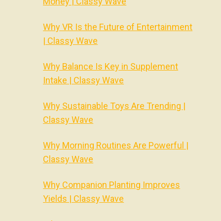
Money | Classy Wave
Why VR Is the Future of Entertainment
| Classy Wave
Why Balance Is Key in Supplement
Intake | Classy Wave
Why Sustainable Toys Are Trending |
Classy Wave
Why Morning Routines Are Powerful |
Classy Wave
Why Companion Planting Improves
Yields | Classy Wave