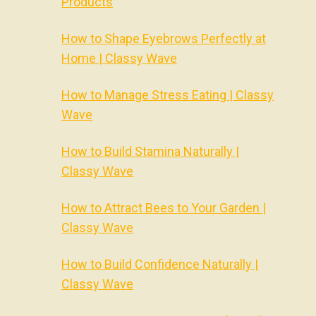
Products
How to Shape Eyebrows Perfectly at
Home | Classy Wave
How to Manage Stress Eating | Classy
Wave
How to Build Stamina Naturally |
Classy Wave
How to Attract Bees to Your Garden |
Classy Wave
How to Build Confidence Naturally |
Classy Wave