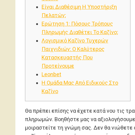
Είναι Διαθέσιμη Η Υποστήριξη
Πελατών;
Ερώτηση 1: Πόσους Τρόπους
Πληρωμής Διαθέτει Το Καζίνο;
Λογισμικό Καζίνο Τυχερών
Παιχνιδιών: Ο Καλύτερος
Κατασκευαστής Που
Προτείνουμε
Leonbet
Η Ομάδα Μας Από Ειδικούς Στο
Καζίνο
Θα πρέπει επίσης να έχετε κατά νου τις τ
πληρωμών. Βοηθήστε μας να αξιολογήσουμε 
μοιραστείτε τη γνώμη σας. Δεν θα νιώθετε