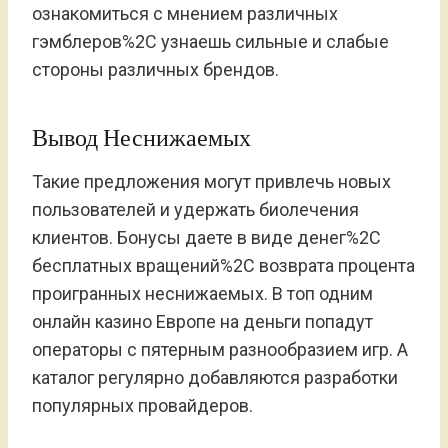
ознакомиться с мнением различных
гэмблеров%2C узнаешь сильные и слабые
стороны различных брендов.
Вывод Неснижаемых
Такие предложения могут привлечь новых
пользователей и удержать биолечения
клиентов. Бонусы даете в виде денег%2C
бесплатных вращений%2C возврата процента
проигранных неснижаемых. В топ одним
онлайн казино Европе на деньги попадут
операторы с пятерным разнообразием игр. А
каталог регулярно добавляются разработки
популярных провайдеров.