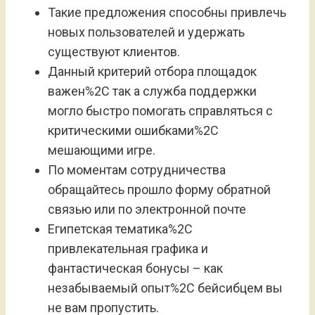
Такие предложения способны привлечь
новых пользователей и удержать
существуют клиентов.
Данный критерий отбора площадок
важен%2C так а служба поддержки
могло быстро помогать справляться с
критическими ошибками%2C
мешающими игре.
По моментам сотрудничества
обращайтесь прошло форму обратной
связью или по электронной почте
Египетская тематика%2C
привлекательная графика и
фантастическая бонусы – как
незабываемый опыт%2C бейсибцем вы
не вам пропустить.