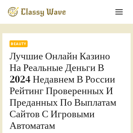
Skip
to
content
BEAUTY
Лучшие Онлайн Казино
На Реальные Деньги В
2024 Недавнем В России
Рейтинг Проверенных И
Преданных По Выплатам
Сайтов С Игровыми
Автоматам