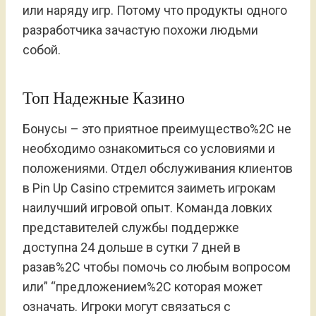
или наряду игр. Потому что продукты одного
разработчика зачастую похожи людьми
собой.
Топ Надежные Казино
Бонусы – это приятное преимущество%2C не
необходимо ознакомиться со условиями и
положениями. Отдел обслуживания клиентов
в Pin Up Casino стремится заиметь игрокам
наилучший игровой опыт. Команда ловких
представителей службы поддержке
доступна 24 дольше в сутки 7 дней в
разав%2C чтобы помочь со любым вопросом
или” “предложением%2C которая может
означать. Игроки могут связаться с