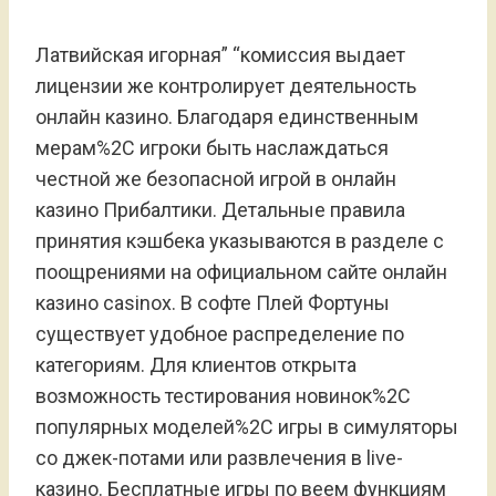
Латвийская игорная” “комиссия выдает
лицензии же контролирует деятельность
онлайн казино. Благодаря единственным
мерам%2C игроки быть наслаждаться
честной же безопасной игрой в онлайн
казино Прибалтики. Детальные правила
принятия кэшбека указываются в разделе с
поощрениями на официальном сайте онлайн
казино casinox. В софте Плей Фортуны
существует удобное распределение по
категориям. Для клиентов открыта
возможность тестирования новинок%2C
популярных моделей%2C игры в симуляторы
со джек-потами или развлечения в live-
казино. Бесплатные игры по веем функциям