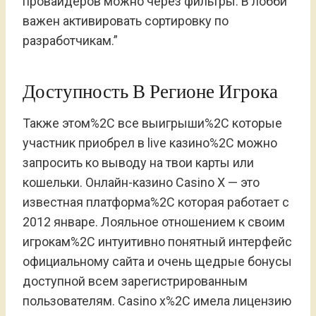
провайдеров можно через фильтры. В лобби
важен активировать сортировку по
разработчикам.”
Доступность В Регионе Игрока
Также этом%2C все выигрыши%2C которые
участник приобрел в live казино%2C можно
запросить ко выводу на твои карты или
кошельки. Онлайн-казино Casino X — это
известная платформа%2C которая работает с
2012 январе. Лояльное отношением к своим
игрокам%2C интуитивно понятный интерфейс
официальному сайта и очень щедрые бонусы
доступной всем зарегистрированным
пользователям. Casino x%2C имела лицензию