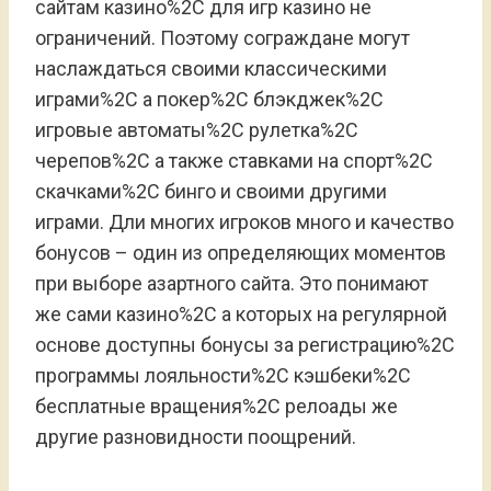
сайтам казино%2C для игр казино не
ограничений. Поэтому сограждане могут
наслаждаться своими классическими
играми%2C а покер%2C блэкджек%2C
игровые автоматы%2C рулетка%2C
черепов%2C а также ставками на спорт%2C
скачками%2C бинго и своими другими
играми. Дли многих игроков много и качество
бонусов – один из определяющих моментов
при выборе азартного сайта. Это понимают
же сами казино%2C а которых на регулярной
основе доступны бонусы за регистрацию%2C
программы лояльности%2C кэшбеки%2C
бесплатные вращения%2C релоады же
другие разновидности поощрений.