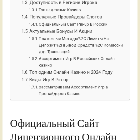
Доступность в Регионе Игрока
Топ надежные Казино
Популярные Провайдеры Слотов
Официальный Сайт Pin-up В России
Актуальные Бонусы И Акции
Платежные Методы%2C Лимиты На
Депозит%2Fвывод Средств%2C Комиссии
ддя Транзакций
Ассортимент Игр В Российских Онлайн-
казино
Топ одним Онлайн Казино и 2024 Году
Виды Игр В Pin-up
рассматриваем Ассортимент Игр а
Провайдеров Казино
Официальный Сайт
Лицензионного Онлайн