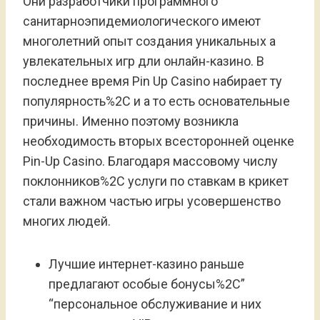
Они разработчики программного
санитарноэпидемиологического имеют
многолетний опыт создания уникальных а
увлекательных игр дли онлайн-казино. В
последнее время Pin Up Casino набирает ту
популярность%2C и а то есть основательные
причины. Именно поэтому возникла
необходимость вторых всесторонней оценке
Pin-Up Casino. Благодаря массовому числу
поклонников%2C услуги по ставкам в крикет
стали важном частью игры усовершенство
многих людей.
Лучшие интернет-казино раньше
предлагают особые бонусы%2C”
“персональное обслуживание и них