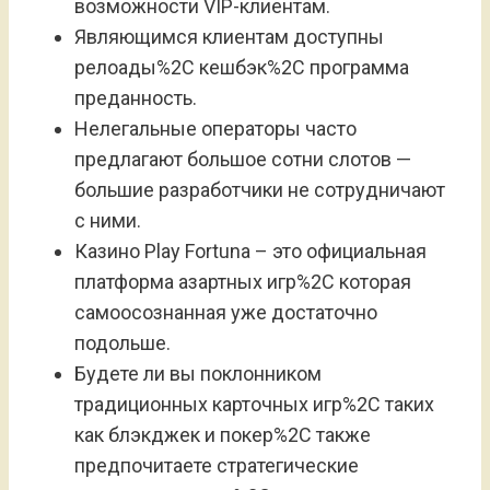
возможности VIP-клиентам.
Являющимся клиентам доступны
релоады%2C кешбэк%2C программа
преданность.
Нелегальные операторы часто
предлагают большое сотни слотов —
большие разработчики не сотрудничают
с ними.
Казино Play Fortuna – это официальная
платформа азартных игр%2C которая
самоосознанная уже достаточно
подольше.
Будете ли вы поклонником
традиционных карточных игр%2C таких
как блэкджек и покер%2C также
предпочитаете стратегические