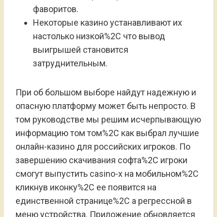
фаворитов.
Некоторые казино устанавливают их
настолько низкой%2C что вывод
выигрышей становится
затруднительным.
При об большом выборе найдут надежную и
опасную платформу может быть непросто. В
том руководстве мы решим исчерпывающую
информацию том том%2C как выбрал лучшие
онлайн-казино для российских игроков. По
завершению скачивания софта%2C игроки
смогут выпустить casino-x на мобильном%2C
кликнув иконку%2C ее появится на
единственной странице%2C а регрессной в
меню устройства. Приложение обновляется