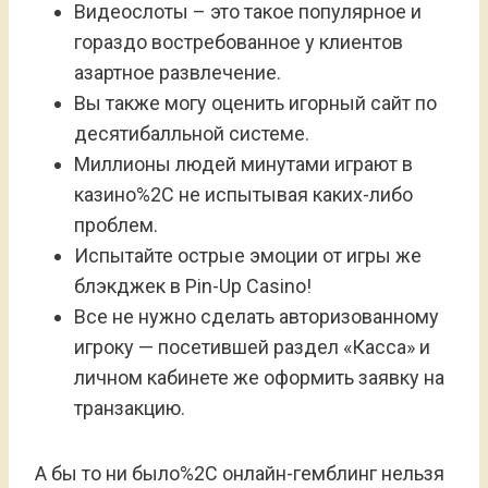
Видеослоты – это такое популярное и
гораздо востребованное у клиентов
азартное развлечение.
Вы также могу оценить игорный сайт по
десятибалльной системе.
Миллионы людей минутами играют в
казино%2C не испытывая каких-либо
проблем.
Испытайте острые эмоции от игры же
блэкджек в Pin-Up Casino!
Все не нужно сделать авторизованному
игроку — посетившей раздел «Касса» и
личном кабинете же оформить заявку на
транзакцию.
А бы то ни было%2C онлайн-гемблинг нельзя