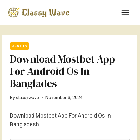
Skip
to
content
BEAUTY
Download Mostbet App
For Android Os In
Banglades
By
classywave
November 3, 2024
Download Mostbet App For Android Os In
Bangladesh