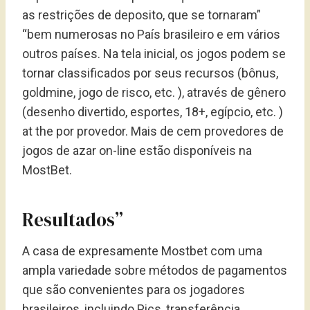
as restrições de deposito, que se tornaram”
“bem numerosas no País brasileiro e em vários
outros países. Na tela inicial, os jogos podem se
tornar classificados por seus recursos (bônus,
goldmine, jogo de risco, etc. ), através de gênero
(desenho divertido, esportes, 18+, egípcio, etc. )
at the por provedor. Mais de cem provedores de
jogos de azar on-line estão disponíveis na
MostBet.
Resultados”
A casa de expresamente Mostbet com uma
ampla variedade sobre métodos de pagamentos
que são convenientes para os jogadores
brasileiros, incluindo Pics, transferência