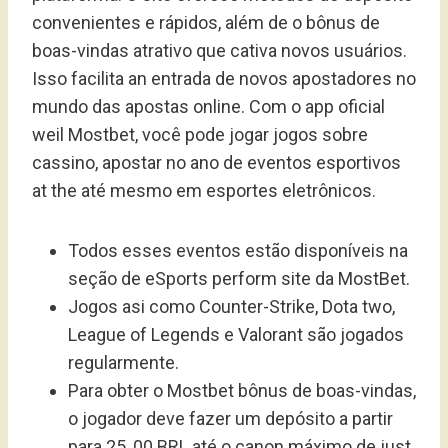
convenientes e rápidos, além de o bônus de
boas-vindas atrativo que cativa novos usuários.
Isso facilita an entrada de novos apostadores no
mundo das apostas online. Com o app oficial
weil Mostbet, você pode jogar jogos sobre
cassino, apostar no ano de eventos esportivos
at the até mesmo em esportes eletrônicos.
Todos esses eventos estão disponíveis na
seção de eSports perform site da MostBet.
Jogos asi como Counter-Strike, Dota two,
League of Legends e Valorant são jogados
regularmente.
Para obter o Mostbet bônus de boas-vindas,
o jogador deve fazer um depósito a partir
para 25, 00 BRL até o canon máximo de just