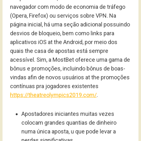
navegador com modo de economia de tráfego
(Opera, Firefox) ou serviços sobre VPN. Na
página inicial, há uma seção adicional possuindo
desvios de bloqueio, bem como links para
aplicativos iOS at the Android, por meio dos
quais the casa de apostas está sempre
acessível. Sim, a MostBet oferece uma gama de
bônus e promoções, incluindo bônus de boas-
vindas afin de novos usuários at the promoções
contínuas pra jogadores existentes
https://theatreolympics2019.com/
.
Apostadores iniciantes muitas vezes
colocam grandes quantias de dinheiro
numa única aposta, u que pode levar a
perdas significativas.