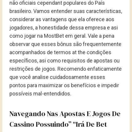
não oficiais cependant populares do País
brasileiro. Vamos entender suas características,
considerar as vantagens que ela oferece aos
jogadores, a honestidade dessa empresa e asi
como jogar na MostBet em geral. Vale a pena
observar que esses bônus são frequentemente
acompanhados de termos at the condições
específicos, asi como requisitos de apostas ou
restrições de jogos. Recomendo enfaticamente
que você analise cuidadosamente esses
pontos para maximizar os benefícios e impedir
possíveis mal-entendidos.
Navegando Nas Apostas E Jogos De
Cassino Possuindo” “Irá De Bet