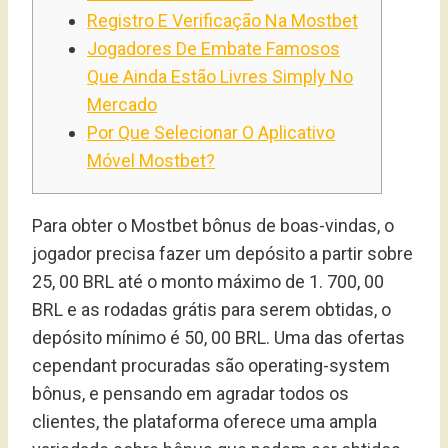
Registro E Verificação Na Mostbet
Jogadores De Embate Famosos
Que Ainda Estão Livres Simply No
Mercado
Por Que Selecionar O Aplicativo
Móvel Mostbet?
Para obter o Mostbet bônus de boas-vindas, o
jogador precisa fazer um depósito a partir sobre
25, 00 BRL até o monto máximo de 1. 700, 00
BRL e as rodadas grátis para serem obtidas, o
depósito mínimo é 50, 00 BRL. Uma das ofertas
cependant procuradas são operating-system
bônus, e pensando em agradar todos os
clientes, the plataforma oferece uma ampla