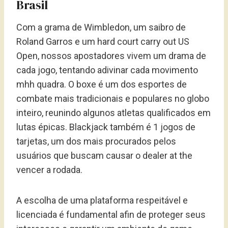
Brasil
Com a grama de Wimbledon, um saibro de
Roland Garros e um hard court carry out US
Open, nossos apostadores vivem um drama de
cada jogo, tentando adivinar cada movimento
mhh quadra. O boxe é um dos esportes de
combate mais tradicionais e populares no globo
inteiro, reunindo algunos atletas qualificados em
lutas épicas. Blackjack também é 1 jogos de
tarjetas, um dos mais procurados pelos
usuários que buscam causar o dealer at the
vencer a rodada.
A escolha de uma plataforma respeitável e
licenciada é fundamental afin de proteger seus