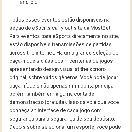
android.
Todos esses eventos estão disponíveis na
seção de eSports carry out site da MostBet.
Para eventos para eSports diretamente no site,
estão disponíveis transmissões de partidas
across the internet. Há uma grande seleção de
caça-níqueis clássicos – centenas de jogos
apresentando design visual at the sonoro
original, sobre vários gêneros. Você pode jogar
caça-níqueis não apenas mhh conta principal,
porém também em alguma conta de
demonstração (gratuita). Isso da voie que você
conheça an interface de cada jogo com
segurança para a segurança de seu depósito.
Depois sobre selecionar um esporte, você pode