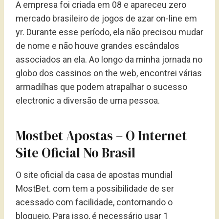
A empresa foi criada em 08 e apareceu zero
mercado brasileiro de jogos de azar on-line em
yr. Durante esse período, ela não precisou mudar
de nome e não houve grandes escândalos
associados an ela. Ao longo da minha jornada no
globo dos cassinos on the web, encontrei várias
armadilhas que podem atrapalhar o sucesso
electronic a diversão de uma pessoa.
Mostbet Apostas – O Internet
Site Oficial No Brasil
O site oficial da casa de apostas mundial
MostBet. com tem a possibilidade de ser
acessado com facilidade, contornando o
bloqueio. Para isso, é necessário usar 1